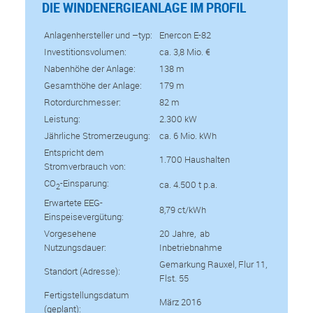
DIE WINDENERGIEANLAGE IM PROFIL
Anlagenhersteller und –typ:
Enercon E-82
Investitionsvolumen:
ca. 3,8 Mio. €
Nabenhöhe der Anlage:
138 m
Gesamthöhe der Anlage:
179 m
Rotordurchmesser:
82 m
Leistung:
2.300 kW
Jährliche Stromerzeugung:
ca. 6 Mio. kWh
Entspricht dem
1.700 Haushalten
Stromverbrauch von:
CO
-Einsparung:
ca. 4.500 t p.a.
2
Erwartete EEG-
8,79 ct/kWh
Einspeisevergütung:
Vorgesehene
20 Jahre, ab
Nutzungsdauer:
Inbetriebnahme
Gemarkung Rauxel, Flur 11,
Standort (Adresse):
Flst. 55
Fertigstellungsdatum
März 2016
(geplant):