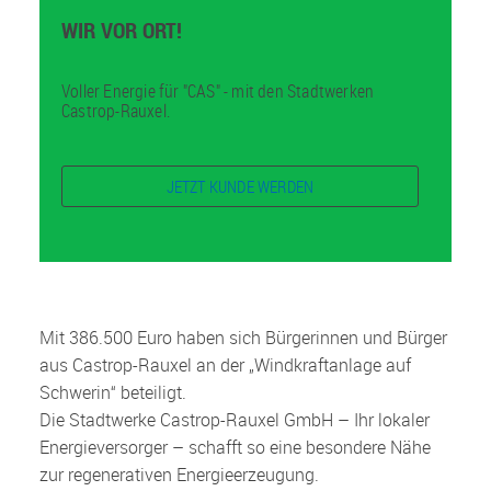
WIR VOR ORT!
Voller Energie für "CAS" - mit den Stadtwerken
Castrop-Rauxel.
JETZT KUNDE WERDEN
Mit 386.500 Euro haben sich Bürgerinnen und Bürger
aus Castrop-Rauxel an der „Windkraftanlage auf
Schwerin“ beteiligt.
Die Stadtwerke Castrop-Rauxel GmbH – Ihr lokaler
Energieversorger – schafft so eine besondere Nähe
zur regenerativen Energieerzeugung.